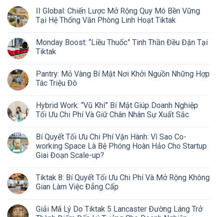
II Global: Chiến Lược Mở Rộng Quy Mô Bền Vững
Tại Hệ Thống Văn Phòng Linh Hoạt Tiktak
Monday Boost: “Liều Thuốc” Tinh Thần Đều Đặn Tại
Tiktak
Pantry: Mỏ Vàng Bí Mật Nơi Khởi Nguồn Những Hợp
Tác Triệu Đô
Hybrid Work: “Vũ Khí” Bí Mật Giúp Doanh Nghiệp
Tối Ưu Chi Phí Và Giữ Chân Nhân Sự Xuất Sắc
Bí Quyết Tối Ưu Chi Phí Vận Hành: Vì Sao Co-
working Space Là Bệ Phóng Hoàn Hảo Cho Startup
Giai Đoạn Scale-up?
Tiktak 8: Bí Quyết Tối Ưu Chi Phí Và Mở Rộng Không
Gian Làm Việc Đẳng Cấp
Giải Mã Lý Do Tiktak 5 Lancaster Đường Láng Trở