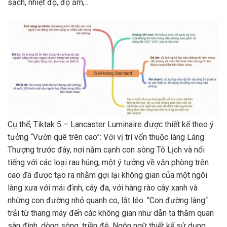
sạch, nhiệt độ, độ ẩm,…
Cụ thể, Tiktak 5 – Lancaster Luminaire được thiết kế theo ý
tưởng “Vườn quê trên cao”: Với vị trí vốn thuộc làng Láng
Thượng trước đây, nơi nằm cạnh con sông Tô Lịch và nổi
tiếng với các loại rau húng, một ý tưởng về văn phòng trên
cao đã được tạo ra nhằm gợi lại không gian của một ngôi
làng xưa với mái đình, cây đa, với hàng rào cây xanh và
những con đường nhỏ quanh co, lắt léo. “Con đường làng“
trải từ thang máy đến các không gian như dẫn ta thăm quan
sân đình, dòng sông, triền đê. Ngôn ngữ thiết kế sử dụng