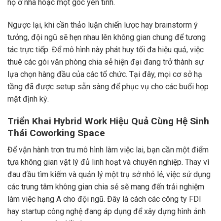
họ ở nhà hoặc một góc yên tĩnh.
Ngược lại, khi cần thảo luận chiến lược hay brainstorm ý
tưởng, đội ngũ sẽ hẹn nhau lên không gian chung để tương
tác trực tiếp. Để mô hình này phát huy tối đa hiệu quả, việc
thuê các gói văn phòng chia sẻ hiện đại đang trở thành sự
lựa chọn hàng đầu của các tổ chức. Tại đây, mọi cơ sở hạ
tầng đã được setup sẵn sàng để phục vụ cho các buổi họp
mặt định kỳ.
Triển Khai Hybrid Work Hiệu Quả Cùng Hệ Sinh
Thái Coworking Space
Để vận hành trơn tru mô hình làm việc lai, bạn cần một điểm
tựa không gian vật lý đủ linh hoạt và chuyên nghiệp. Thay vì
đau đầu tìm kiếm và quản lý một trụ sở nhỏ lẻ, việc sử dụng
các trung tâm không gian chia sẻ sẽ mang đến trải nghiệm
làm việc hạng A cho đội ngũ. Đây là cách các công ty FDI
hay startup công nghệ đang áp dụng để xây dựng hình ảnh