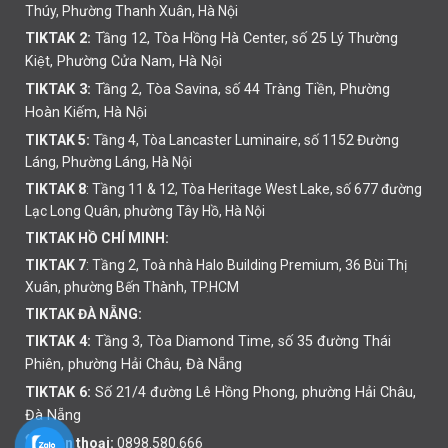
Thúy, Phường Thanh Xuân, Hà Nội
TIKTAK 2:
Tầng 12, Tòa Hồng Hà Center, số 25 Lý Thường
Kiệt, Phường Cửa Nam, Hà Nội
TIKTAK 3:
Tầng 2, Tòa Savina, số 44 Tràng Tiền, Phường
Hoàn Kiếm, Hà Nội
TIKTAK 5:
Tầng 4, Tòa Lancaster Luminaire, số 1152 Đường
Láng, Phường Láng, Hà Nội
TIKTAK 8
: Tầng 11 & 12, Tòa Heritage West Lake, số 677 đường
Lạc Long Quân, phường Tây Hồ, Hà Nội
TIKTAK HỒ CHÍ MINH:
TIKTAK 7
: Tầng 2, Toà nhà Halo Building Premium, 36 Bùi Thị
Xuân, phường Bến Thành, TP.HCM
TIKTAK ĐÀ NẴNG:
TIKTAK 4:
Tầng 3, Tòa Diamond Time, số 35 đường Thái
Phiên,
phường
Hải Châu, Đà Nẵng
TIKTAK 6:
Số 21/4 đường Lê Hồng Phong, phường Hải Châu,
Đà Nẵng
Điện thoại:
0898.580.666