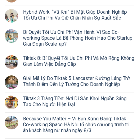
Hybrid Work: “Vũ Khí” Bí Mật Giúp Doanh Nghiệp
Tối Ưu Chi Phí Và Giữ Chân Nhân Sự Xuất Sắc
Bí Quyết Tối Ưu Chi Phí Vận Hành: Vì Sao Co-
working Space Là Bệ Phóng Hoàn Hảo Cho Startup
Giai Đoạn Scale-up?
Tiktak 8: Bí Quyết Tối Ưu Chi Phí Và Mở Rộng Không
Gian Làm Việc Đẳng Cấp
Giải Mã Lý Do Tiktak 5 Lancaster Đường Láng Trở
Thành Điểm Đến Lý Tưởng Cho Doanh Nghiệp
Tiktak 3 Tràng Tiền: Nơi Di Sản Khơi Nguồn Sáng
Tạo Cho Người Hiện Đại
Because You Matter – Vì Bạn Xứng Đáng: Tiktak
Co-working Space Hà Nội tổ chức chương trình tri
ân khách hàng nữ nhân ngày 8/3