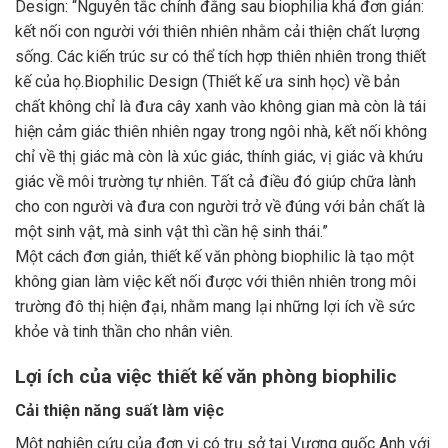
Design: “Nguyên tắc chính đằng sau biophilia khá đơn giản:
kết nối con người với thiên nhiên nhằm cải thiện chất lượng
sống. Các kiến trúc sư có thể tích hợp thiên nhiên trong thiết
kế của họ.Biophilic Design (Thiết kế ưa sinh học) về bản
chất không chỉ là đưa cây xanh vào không gian mà còn là tái
hiện cảm giác thiên nhiên ngay trong ngôi nhà, kết nối không
chỉ về thị giác mà còn là xúc giác, thính giác, vị giác và khứu
giác về môi trường tự nhiên. Tất cả điều đó giúp chữa lành
cho con người và đưa con người trở về đúng với bản chất là
một sinh vật, mà sinh vật thì cần hệ sinh thái.”
Một cách đơn giản, thiết kế văn phòng biophilic là tạo một
không gian làm việc kết nối được với thiên nhiên trong môi
trường đô thị hiện đại, nhằm mang lại những lợi ích về sức
khỏe và tinh thần cho nhân viên.
Lợi ích của việc thiết kế văn phòng biophilic
Cải thiện năng suất làm việc
Một nghiên cứu của đơn vị có trụ sở tại Vương quốc Anh với