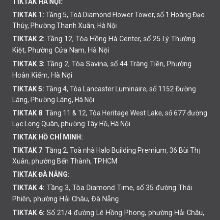
TIKTAK HÀ NỘI:
TIKTAK 1:
Tầng 5, Toà Diamond Flower Tower, số 1 Hoàng Đạo
Thúy, Phường Thanh Xuân, Hà Nội
TIKTAK 2:
Tầng 12, Tòa Hồng Hà Center, số 25 Lý Thường
Kiệt, Phường Cửa Nam, Hà Nội
TIKTAK 3:
Tầng 2, Tòa Savina, số 44 Tràng Tiền, Phường
Hoàn Kiếm, Hà Nội
TIKTAK 5:
Tầng 4, Tòa Lancaster Luminaire, số 1152 Đường
Láng, Phường Láng, Hà Nội
TIKTAK 8
: Tầng 11 & 12, Tòa Heritage West Lake, số 677 đường
Lạc Long Quân, phường Tây Hồ, Hà Nội
TIKTAK HỒ CHÍ MINH:
TIKTAK 7
: Tầng 2, Toà nhà Halo Building Premium, 36 Bùi Thị
Xuân, phường Bến Thành, TP.HCM
TIKTAK ĐÀ NẴNG:
TIKTAK 4:
Tầng 3, Tòa Diamond Time, số 35 đường Thái
Phiên,
phường
Hải Châu, Đà Nẵng
TIKTAK 6:
Số 21/4 đường Lê Hồng Phong, phường Hải Châu,