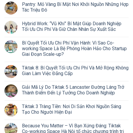
Pantry: Mỏ Vàng Bí Mật Nơi Khởi Nguồn Những Hợp
Tác Triệu Đô
Hybrid Work: “Vũ Khí” Bí Mật Giúp Doanh Nghiệp
Tối Ưu Chi Phí Và Giữ Chân Nhân Sự Xuất Sắc
Bí Quyết Tối Ưu Chi Phí Vận Hành: Vì Sao Co-
working Space Là Bệ Phóng Hoàn Hảo Cho Startup
Giai Đoạn Scale-up?
Tiktak 8: Bí Quyết Tối Ưu Chi Phí Và Mở Rộng Không
Gian Làm Việc Đẳng Cấp
Giải Mã Lý Do Tiktak 5 Lancaster Đường Láng Trở
Thành Điểm Đến Lý Tưởng Cho Doanh Nghiệp
Tiktak 3 Tràng Tiền: Nơi Di Sản Khơi Nguồn Sáng
Tạo Cho Người Hiện Đại
Because You Matter – Vì Bạn Xứng Đáng: Tiktak
Co-working Space Hà Nội tổ chức chương trình tri