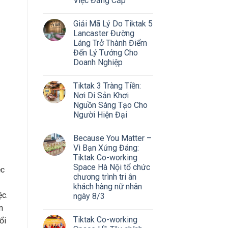
Việc Đẳng Cấp
Giải Mã Lý Do Tiktak 5
Lancaster Đường
Láng Trở Thành Điểm
Đến Lý Tưởng Cho
Doanh Nghiệp
Tiktak 3 Tràng Tiền:
Nơi Di Sản Khơi
Nguồn Sáng Tạo Cho
Người Hiện Đại
Because You Matter –
Vì Bạn Xứng Đáng:
Tiktak Co-working
Space Hà Nội tổ chức
ệc
chương trình tri ân
khách hàng nữ nhân
ệc.
ngày 8/3
n
Tiktak Co-working
ổi