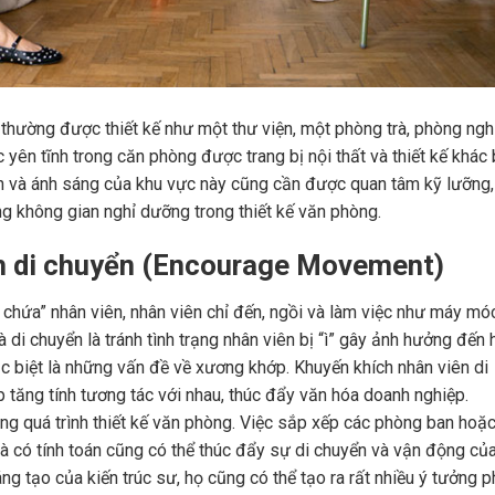
thường được thiết kế như một thư viện, một phòng trà, phòng ngh
 yên tĩnh trong căn phòng được trang bị nội thất và thiết kế khác 
nh và ánh sáng của khu vực này cũng cần được quan tâm kỹ lưỡng,
g không gian nghỉ dưỡng trong thiết kế văn phòng.
ch di chuyển (Encourage Movement)
chứa” nhân viên, nhân viên chỉ đến, ngồi và làm việc như máy móc
di chuyển là tránh tình trạng nhân viên bị “ì” gây ảnh hưởng đến 
c biệt là những vấn đề về xương khớp. Khuyến khích nhân viên di
 tăng tính tương tác với nhau, thúc đẩy văn hóa doanh nghiệp.
ong quá trình thiết kế văn phòng. Việc sắp xếp các phòng ban hoặ
 có tính toán cũng có thể thúc đẩy sự di chuyển và vận động củ
ng tạo của kiến trúc sư, họ cũng có thể tạo ra rất nhiều ý tưởng 