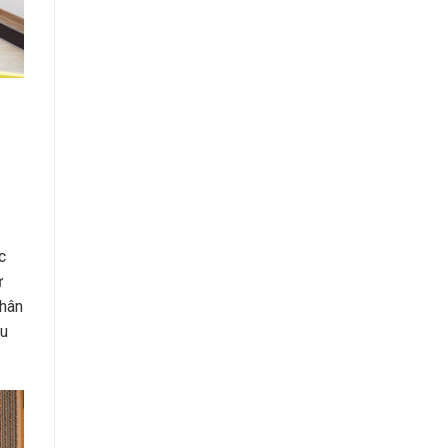
c
ứ
Nhân
ầu