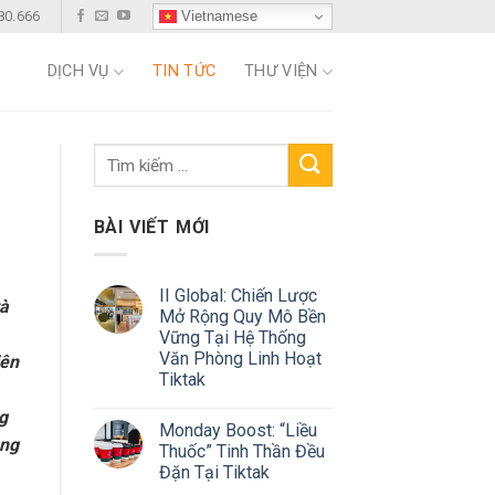
Vietnamese
80.666
DỊCH VỤ
TIN TỨC
THƯ VIỆN
BÀI VIẾT MỚI
II Global: Chiến Lược
và
Mở Rộng Quy Mô Bền
Vững Tại Hệ Thống
Văn Phòng Linh Hoạt
iên
Tiktak
g
Monday Boost: “Liều
ăng
Thuốc” Tinh Thần Đều
Đặn Tại Tiktak