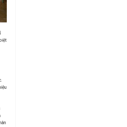
ỉ
biệt
.
hiệu
c
a
phân