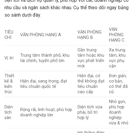
tiện ích và dịch vụ quản lý, phù hợp với các doanh nghiệp có
nhu cầu và ngân sách khác nhau. Cụ thể theo dõi ngay bảng
so sánh dưới đây.
VĂN
TIÊU
VĂN PHÒNG
VĂN PHÒNG HẠNG A
PHÒNG
CHÍ
HẠNG B
HẠNG C
Gần trung
Xa trung
Trung tâm thành phố, khu
tâm hoặc khu
tâm, khu
Vị trí
tài chính, tuyến phố lớn
vực phát triển
vực phụ
mới
cận
Thiết
Hiện đại, có
Đơn giản,
kế &
Hiện đại, sang trọng, đạt
thể không đạt
cơ bản,
kiến
tiêu chuẩn quốc tế
tiêu chuẩn
có thể đã
trúc
cao cấp
cũ
Nhỏ gọn,
Diện
Diện tích vừa
phù hợp
Rộng rãi, linh hoạt, phù hợp
tích
phải, bố trí
doanh
doanh nghiệp lớn
sàn
hợp lý
nghiệp
vừa & nhỏ
Hệ thống điện