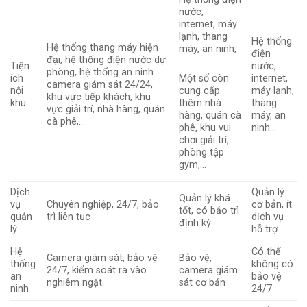
nước,
internet, máy
lạnh, thang
Hệ thống
Hệ thống thang máy hiện
máy, an ninh,
điện
đại, hệ thống điện nước dự
…
Tiện
nước,
phòng, hệ thống an ninh
ích
internet,
Một số còn
camera giám sát 24/24,
nội
máy lạnh,
cung cấp
khu vực tiếp khách, khu
khu
thang
thêm nhà
vực giải trí, nhà hàng, quán
máy, an
hàng, quán cà
cà phê,…
ninh…
phê, khu vui
chơi giải trí,
phòng tập
gym,…
Dịch
Quản lý
Quản lý khá
vụ
Chuyên nghiệp, 24/7, bảo
cơ bản, ít
tốt, có bảo trì
quản
trì liên tục
dịch vụ
định kỳ
lý
hỗ trợ
Hệ
Có thể
Camera giám sát, bảo vệ
Bảo vệ,
thống
không có
24/7, kiểm soát ra vào
camera giám
an
bảo vệ
nghiêm ngặt
sát cơ bản
ninh
24/7