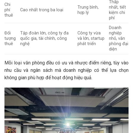
Thấp
Chi
Trung bình,
nhất, tiết
phí
Cao nhất trong ba loại
hợp lý
kiệm chi
thuê
phí
Doanh
Đối
Tập đoàn lớn, công ty đa
Công ty vừa
nghiệp
tượng
quốc gia, tài chính, công
và lớn, startup
nhỏ, văn
thuê
nghệ
phát triển
phòng đại
diện
Mỗi loại văn phòng đều có ưu và nhược điểm riêng, tùy vào
nhu cầu và ngân sách mà doanh nghiệp có thể lựa chọn
không gian phù hợp để hoạt động hiệu quả.