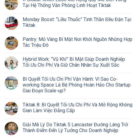
Tại Hệ Thống Văn Phòng Linh Hoạt Tiktak
Monday Boost: “Liều Thuốc” Tinh Thần Đều Đặn Tại
Tiktak
Pantry: Mỏ Vàng Bí Mật Nơi Khởi Nguồn Những Hợp
Tác Triệu Đô
Hybrid Work: “Vũ Khí” Bí Mật Giúp Doanh Nghiệp
Tối Ưu Chi Phí Và Giữ Chân Nhân Sự Xuất Sắc
Bí Quyết Tối Ưu Chi Phí Vận Hành: Vì Sao Co-
working Space Là Bệ Phóng Hoàn Hảo Cho Startup
Giai Đoạn Scale-up?
Tiktak 8: Bí Quyết Tối Ưu Chi Phí Và Mở Rộng Không
Gian Làm Việc Đẳng Cấp
Giải Mã Lý Do Tiktak 5 Lancaster Đường Láng Trở
Thành Điểm Đến Lý Tưởng Cho Doanh Nghiệp