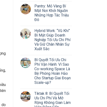
Pantry: Mỏ Vàng Bí
Mật Nơi Khởi Nguồn
Những Hợp Tác Triệu
Đô
Hybrid Work: “Vũ Khí”
Bí Mật Giúp Doanh
Nghiệp Tối Ưu Chi Phí
Và Giữ Chân Nhân Sự
Xuất Sắc
ượng
Bí Quyết Tối Ưu Chi
Phí Vận Hành: Vì Sao
Co-working Space Là
ống,
Bệ Phóng Hoàn Hảo
Cho Startup Giai Đoạn
Scale-up?
hiều
liên
Tiktak 8: Bí Quyết Tối
Ưu Chi Phí Và Mở
Rộng Không Gian Làm
y do