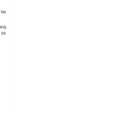
 tay
oảng
c kê