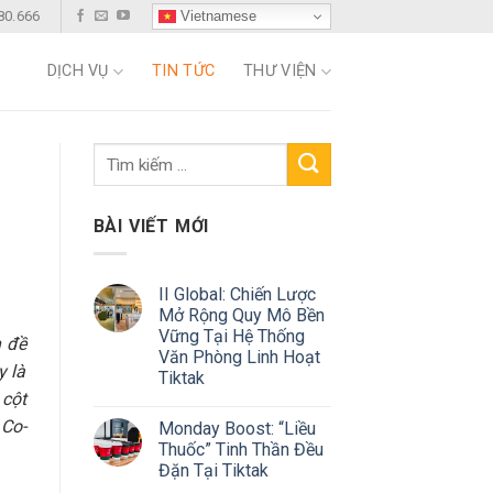
Vietnamese
80.666
DỊCH VỤ
TIN TỨC
THƯ VIỆN
BÀI VIẾT MỚI
II Global: Chiến Lược
Mở Rộng Quy Mô Bền
Vững Tại Hệ Thống
n đề
Văn Phòng Linh Hoạt
y là
Tiktak
 cột
 Co-
Monday Boost: “Liều
Thuốc” Tinh Thần Đều
Đặn Tại Tiktak