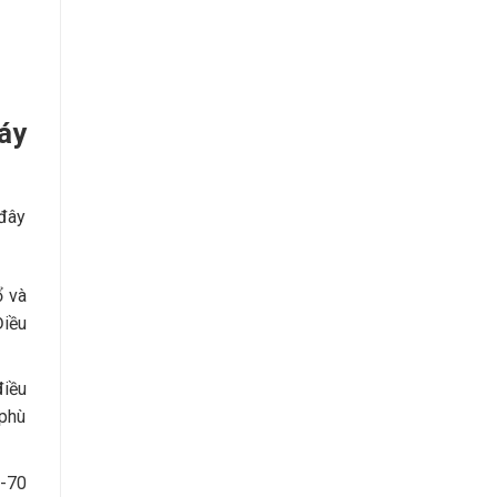
máy
 đây
ổ và
Điều
điều
 phù
0-70