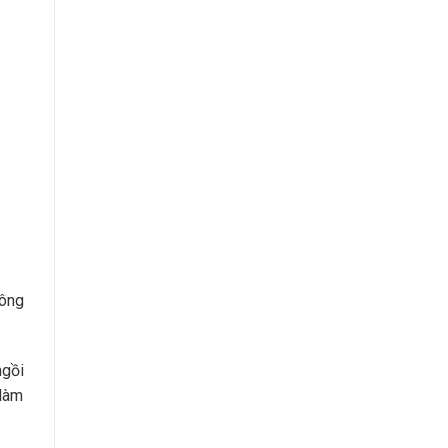
công
ngồi
 làm