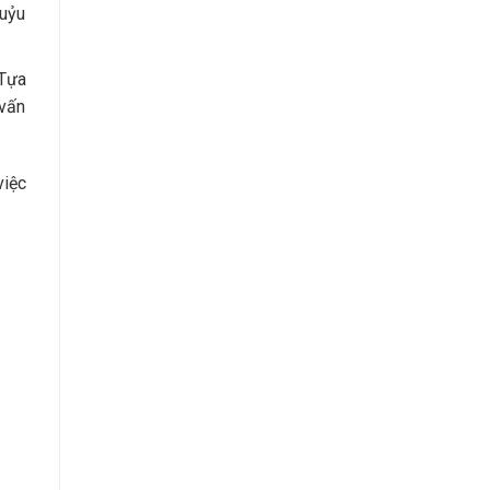
huỷu
 Tựa
 vấn
việc