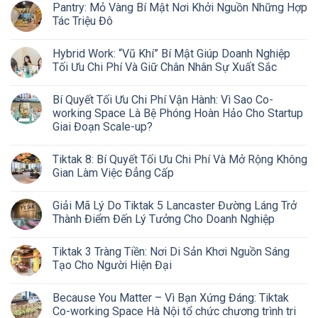
Pantry: Mỏ Vàng Bí Mật Nơi Khởi Nguồn Những Hợp
Tác Triệu Đô
Hybrid Work: “Vũ Khí” Bí Mật Giúp Doanh Nghiệp
Tối Ưu Chi Phí Và Giữ Chân Nhân Sự Xuất Sắc
Bí Quyết Tối Ưu Chi Phí Vận Hành: Vì Sao Co-
working Space Là Bệ Phóng Hoàn Hảo Cho Startup
Giai Đoạn Scale-up?
Tiktak 8: Bí Quyết Tối Ưu Chi Phí Và Mở Rộng Không
Gian Làm Việc Đẳng Cấp
Giải Mã Lý Do Tiktak 5 Lancaster Đường Láng Trở
Thành Điểm Đến Lý Tưởng Cho Doanh Nghiệp
Tiktak 3 Tràng Tiền: Nơi Di Sản Khơi Nguồn Sáng
Tạo Cho Người Hiện Đại
Because You Matter – Vì Bạn Xứng Đáng: Tiktak
Co-working Space Hà Nội tổ chức chương trình tri