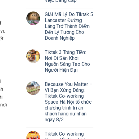
Việc Đẳng Cấp
Giải Mã Lý Do Tiktak 5
Lancaster Đường
ể
Láng Trở Thành Điểm
 vụ
Đến Lý Tưởng Cho
Doanh Nghiệp
ết
Tiktak 3 Tràng Tiền:
Nơi Di Sản Khơi
Nguồn Sáng Tạo Cho
Người Hiện Đại
i
Because You Matter –
nh
Vì Bạn Xứng Đáng:
Tiktak Co-working
ôi
Space Hà Nội tổ chức
 nơi
chương trình tri ân
khách hàng nữ nhân
ngày 8/3
Tiktak Co-working