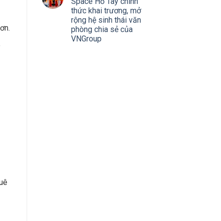
Space Hồ Tây chính
thức khai trương, mở
rộng hệ sinh thái văn
ơn.
phòng chia sẻ của
VNGroup
o
huê