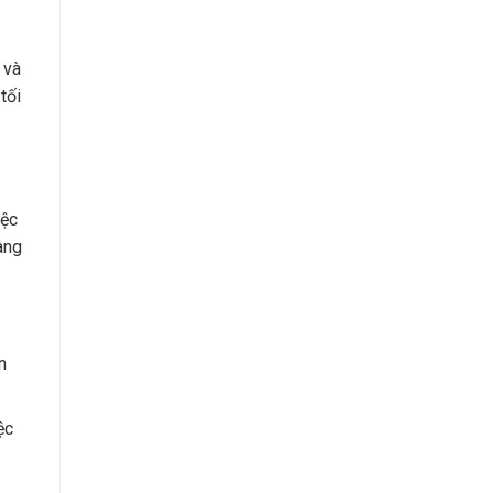
 và
tối
iệc
àng
n
ệc