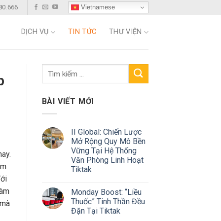
Vietnamese
80.666
DỊCH VỤ
TIN TỨC
THƯ VIỆN
p
BÀI VIẾT MỚI
II Global: Chiến Lược
Mở Rộng Quy Mô Bền
Vững Tại Hệ Thống
nay.
Văn Phòng Linh Hoạt
àm
Tiktak
Với
làm
Monday Boost: “Liều
Thuốc” Tinh Thần Đều
 mà
Đặn Tại Tiktak