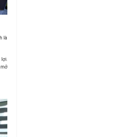
h là
lợi.
à mở