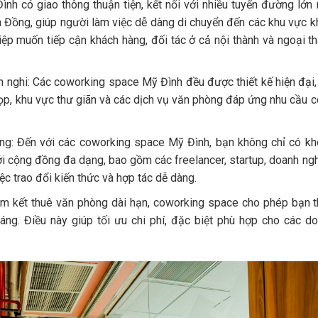
Đình có giao thông thuận tiện, kết nối với nhiều tuyến đường lớn
ồng, giúp người làm việc dễ dàng di chuyển đến các khu vực k
hiệp muốn tiếp cận khách hàng, đối tác ở cả nội thành và ngoại t
ện nghi: Các coworking space Mỹ Đình đều được thiết kế hiện đại,
 họp, khu vực thư giãn và các dịch vụ văn phòng đáp ứng nhu cầu 
ng: Đến với các coworking space Mỹ Đình, bạn không chỉ có k
với cộng đồng đa dạng, bao gồm các freelancer, startup, doanh ng
ệc trao đổi kiến thức và hợp tác dễ dàng.
 cam kết thuê văn phòng dài hạn, coworking space cho phép bạn 
háng. Điều này giúp tối ưu chi phí, đặc biệt phù hợp cho các d