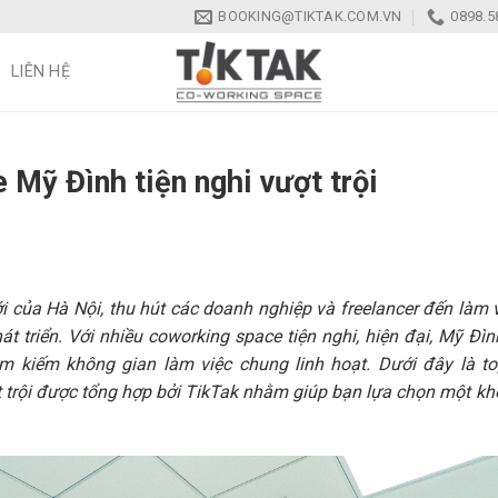
BOOKING@TIKTAK.COM.VN
0898.5
LIÊN HỆ
Mỹ Đình tiện nghi vượt trội
 của Hà Nội, thu hút các doanh nghiệp và freelancer đến làm 
hát triển. Với nhiều coworking space tiện nghi, hiện đại, Mỹ Đìn
m kiếm không gian làm việc chung linh hoạt. Dưới đây là t
ợt trội được tổng hợp bởi TikTak nhằm giúp bạn lựa chọn một k