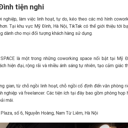
ình tiện nghi
i nghiệp, làm việc linh hoạt, tự do, kéo theo các mô hình cowor
n. Tại khu vực Mỹ Đình, Hà Nội, TikTak có thể giới thiệu tới b
ng dành cho mọi đối tượng khách hàng sử dụng.
X SPACE là một trong những coworking space nổi bật tại Mỹ Đ
ch hiện đại, rộng rãi và nhiều ánh sáng tự nhiên, tạo cảm giác t
 gian, từ chỗ ngồi linh hoạt, chỗ ngồi cố định đến văn phòng r
h nghiệp và freelancer. Các tiện ích tại đây bao gồm phòng họp 
oải mái.
n Plaza, số 6, Nguyễn Hoàng, Nam Từ Liêm, Hà Nội