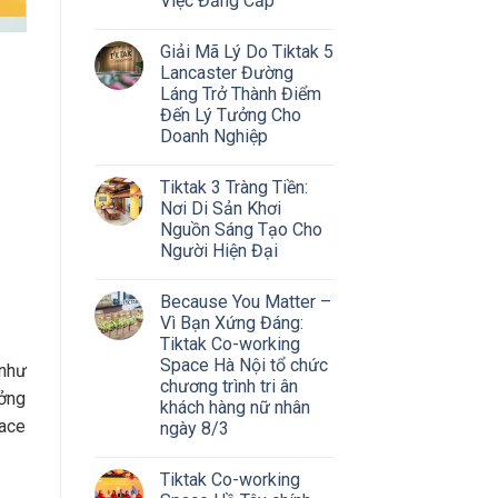
Việc Đẳng Cấp
Giải Mã Lý Do Tiktak 5
Lancaster Đường
Láng Trở Thành Điểm
Đến Lý Tưởng Cho
Doanh Nghiệp
Tiktak 3 Tràng Tiền:
Nơi Di Sản Khơi
Nguồn Sáng Tạo Cho
Người Hiện Đại
Because You Matter –
Vì Bạn Xứng Đáng:
Tiktak Co-working
Space Hà Nội tổ chức
 như
chương trình tri ân
ưởng
khách hàng nữ nhân
pace
ngày 8/3
Tiktak Co-working