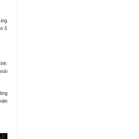
king
ạn 5
ình.
hoải
iêng
hiện