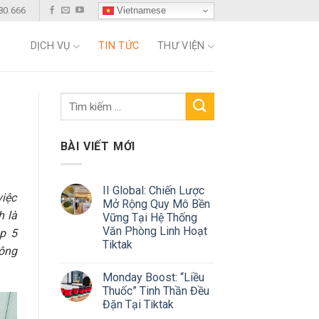
Vietnamese
80.666
DỊCH VỤ
TIN TỨC
THƯ VIỆN
BÀI VIẾT MỚI
II Global: Chiến Lược
việc
Mở Rộng Quy Mô Bền
h là
Vững Tại Hệ Thống
Văn Phòng Linh Hoạt
op 5
Tiktak
hông
Monday Boost: “Liều
Thuốc” Tinh Thần Đều
Đặn Tại Tiktak