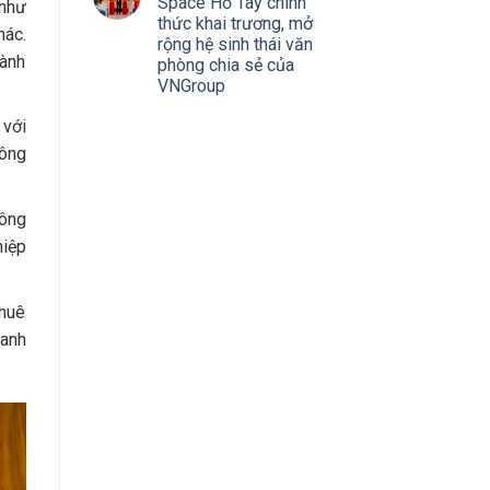
Space Hồ Tây chính
 như
thức khai trương, mở
hác.
rộng hệ sinh thái văn
hành
phòng chia sẻ của
VNGroup
 với
công
hông
hiệp
thuê
oanh