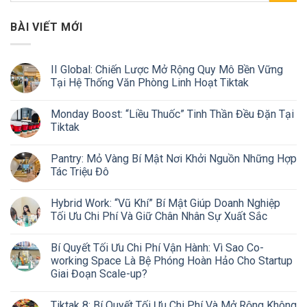
BÀI VIẾT MỚI
II Global: Chiến Lược Mở Rộng Quy Mô Bền Vững
Tại Hệ Thống Văn Phòng Linh Hoạt Tiktak
Monday Boost: “Liều Thuốc” Tinh Thần Đều Đặn Tại
Tiktak
Pantry: Mỏ Vàng Bí Mật Nơi Khởi Nguồn Những Hợp
Tác Triệu Đô
Hybrid Work: “Vũ Khí” Bí Mật Giúp Doanh Nghiệp
Tối Ưu Chi Phí Và Giữ Chân Nhân Sự Xuất Sắc
Bí Quyết Tối Ưu Chi Phí Vận Hành: Vì Sao Co-
working Space Là Bệ Phóng Hoàn Hảo Cho Startup
Giai Đoạn Scale-up?
Tiktak 8: Bí Quyết Tối Ưu Chi Phí Và Mở Rộng Không