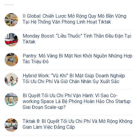
II Global: Chiến Lược Mở Rộng Quy Mô Bền Vững
Tại Hệ Thống Văn Phòng Linh Hoạt Tiktak
Monday Boost: “Liều Thuốc” Tinh Thần Đều Đặn Tại
Tiktak
Pantry: Mỏ Vàng Bí Mật Nơi Khởi Nguồn Những Hợp
Tác Triệu Đô
Hybrid Work: “Vũ Khí” Bí Mật Giúp Doanh Nghiệp
Tối Ưu Chi Phí Và Giữ Chân Nhân Sự Xuất Sắc
Bí Quyết Tối Ưu Chi Phí Vận Hành: Vì Sao Co-
working Space Là Bệ Phóng Hoàn Hảo Cho Startup
Giai Đoạn Scale-up?
Tiktak 8: Bí Quyết Tối Ưu Chi Phí Và Mở Rộng Không
Gian Làm Việc Đẳng Cấp