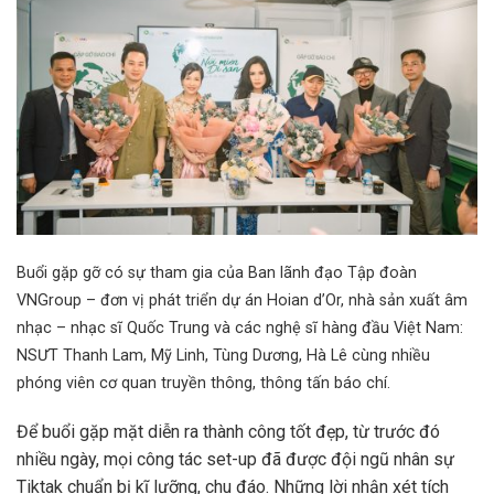
Buổi gặp gỡ có sự tham gia của Ban lãnh đạo Tập đoàn
VNGroup – đơn vị phát triển dự án Hoian d’Or, nhà sản xuất âm
nhạc – nhạc sĩ Quốc Trung và các nghệ sĩ hàng đầu Việt Nam:
NSƯT Thanh Lam, Mỹ Linh, Tùng Dương, Hà Lê cùng nhiều
phóng viên cơ quan truyền thông, thông tấn báo chí.
Để buổi gặp mặt diễn ra thành công tốt đẹp, từ trước đó
nhiều ngày, mọi công tác set-up đã được đội ngũ nhân sự
Tiktak chuẩn bị kĩ lưỡng, chu đáo. Những lời nhận xét tích