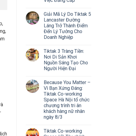
Việc Đẳng Cấp
Giải Mã Lý Do Tiktak 5
Lancaster Đường
p,
Láng Trở Thành Điểm
ng,
Đến Lý Tưởng Cho
Doanh Nghiệp
ham
Tiktak 3 Tràng Tiền:
Nơi Di Sản Khơi
Nguồn Sáng Tạo Cho
Người Hiện Đại
Because You Matter –
Vì Bạn Xứng Đáng:
Tiktak Co-working
Space Hà Nội tổ chức
và
chương trình tri ân
khách hàng nữ nhân
–
ngày 8/3
Tiktak Co-working
dịch