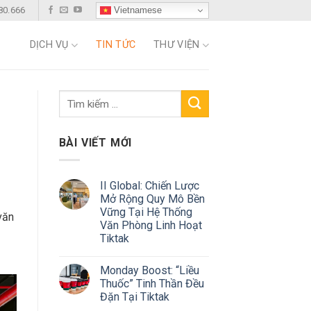
Vietnamese
80.666
DỊCH VỤ
TIN TỨC
THƯ VIỆN
BÀI VIẾT MỚI
II Global: Chiến Lược
Mở Rộng Quy Mô Bền
Vững Tại Hệ Thống
văn
Văn Phòng Linh Hoạt
Tiktak
Monday Boost: “Liều
Thuốc” Tinh Thần Đều
Đặn Tại Tiktak