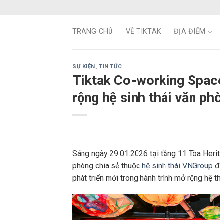
Skip
to
content
TRANG CHỦ
VỀ TIKTAK
ĐỊA ĐIỂM
SỰ KIỆN
,
TIN TỨC
Tiktak Co-working Space
rộng hệ sinh thái văn p
Sáng ngày 29.01.2026 tại tầng 11 Tòa Heri
phòng chia sẻ thuộc
hệ sinh thái VNGroup
đã
phát triển mới trong hành trình mở rộng hệ th