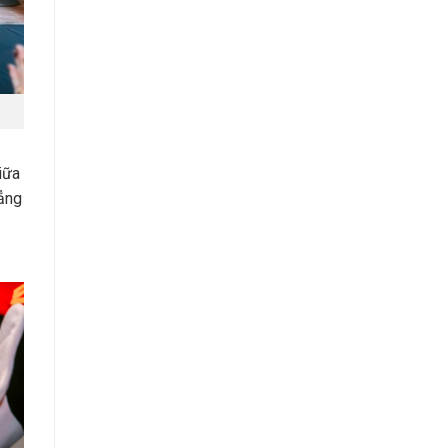
iữa
hẳng