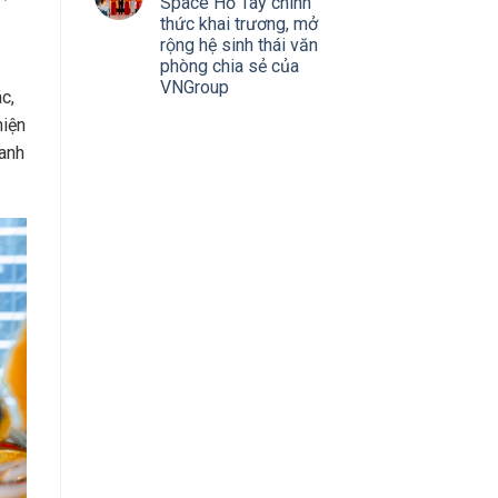
Space Hồ Tây chính
thức khai trương, mở
rộng hệ sinh thái văn
phòng chia sẻ của
VNGroup
c,
hiện
oanh