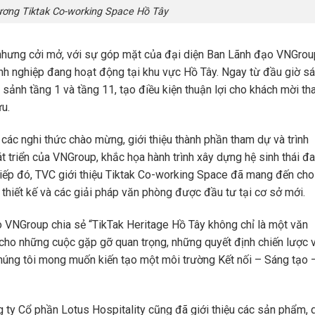
ương Tiktak Co-working Space Hồ Tây
g nhưng cởi mở, với sự góp mặt của đại diện Ban Lãnh đạo VNGrou
nh nghiệp đang hoạt động tại khu vực Hồ Tây. Ngay từ đầu giờ sá
 sảnh tầng 1 và tầng 11, tạo điều kiện thuận lợi cho khách mời t
ưu.
các nghi thức chào mừng, giới thiệu thành phần tham dự và trình
 triển của VNGroup, khắc họa hành trình xây dựng hệ sinh thái đa
Tiếp đó, TVC giới thiệu Tiktak Co-working Space đã mang đến cho
 thiết kế và các giải pháp văn phòng được đầu tư tại cơ sở mới.
ạo VNGroup chia sẻ “TikTak Heritage Hồ Tây không chỉ là một văn
cho những cuộc gặp gỡ quan trọng, những quyết định chiến lược 
Chúng tôi mong muốn kiến tạo một môi trường Kết nối – Sáng tạo 
g ty Cổ phần Lotus Hospitality cũng đã giới thiệu các sản phẩm, 