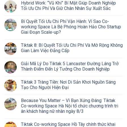
Hybrid Work: “Vũ Khí” Bí Mật Giúp Doanh Nghiệp
Tối Ưu Chi Phí Và Giữ Chân Nhân Sự Xuất Sắc
Bí Quyết Tối Ưu Chi Phí Vận Hành: Vì Sao Co-
working Space Là Bệ Phóng Hoàn Hảo Cho Startup
Giai Đoạn Scale-up?
Tiktak 8: Bí Quyết Tối Ưu Chi Phí Và Mở Rộng Không
Gian Làm Việc Đẳng Cấp
Giải Mã Lý Do Tiktak 5 Lancaster Đường Láng Trở
Thành Điểm Đến Lý Tưởng Cho Doanh Nghiệp
Tiktak 3 Tràng Tiền: Nơi Di Sản Khơi Nguồn Sáng
Tạo Cho Người Hiện Đại
Because You Matter – Vì Bạn Xứng Đáng: Tiktak
Co-working Space Hà Nội tổ chức chương trình tri
ân khách hàng nữ nhân ngày 8/3
Tiktak Co-working Space Hồ Tây chính thức khai