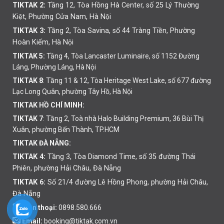
TIKTAK 2:
Tầng 12, Tòa Hồng Hà Center, số 25 Lý Thường
Kiệt, Phường Cửa Nam, Hà Nội
TIKTAK 3:
Tầng 2, Tòa Savina, số 44 Tràng Tiền, Phường
Hoàn Kiếm, Hà Nội
TIKTAK 5:
Tầng 4, Tòa Lancaster Luminaire, số 1152 Đường
Láng, Phường Láng, Hà Nội
TIKTAK 8
: Tầng 11 & 12, Tòa Heritage West Lake, số 677 đường
Lạc Long Quân, phường Tây Hồ, Hà Nội
TIKTAK HỒ CHÍ MINH:
TIKTAK 7
: Tầng 2, Toà nhà Halo Building Premium, 36 Bùi Thị
Xuân, phường Bến Thành, TP.HCM
TIKTAK ĐÀ NẴNG:
TIKTAK 4:
Tầng 3, Tòa Diamond Time, số 35 đường Thái
Phiên,
phường
Hải Châu, Đà Nẵng
TIKTAK 6:
Số 21/4 đường Lê Hồng Phong, phường Hải Châu,
Đà Nẵng
Điện thoại:
0898.580.666
Email:
booking@tiktak.com.vn