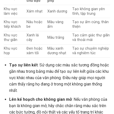
chủ đạo
phụ
Khu vực
Tạo không gian yên
Xám nhạt
Xanh dương
làm việc
tĩnh, tập trung
Khu vực
Nâu hoặc
Màu vàng
Tạo sự ấm cúng, thân
tiếp khách
be
ấm
thiện
Khu vực
Xanh lá
Tạo cảm giác thư giãn
Màu trắng
thư giãn
cây
và thoải mái
Khu vực
Đen hoặc
Màu xanh
Tạo sự chuyên nghiệp
họp
xám tối
dương nhạt
và nghiêm túc
Tạo sự liên kết
: Sử dụng các màu sắc tương đồng hoặc
gần nhau trong bảng màu để tạo sự liên kết giữa các khu
vực khác nhau của văn phòng. Điều này giúp mọi người
cảm thấy rằng họ đang ở trong một không gian thống
nhất.
Lên kế hoạch cho không gian mở
: Nếu văn phòng của
bạn là không gian mở, hãy chắc chắn rằng màu sắc trên
các bức tường, đồ nội thất và các yếu tố trang trí khác