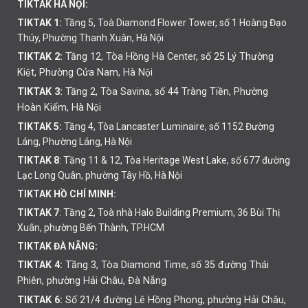
TIKTAK HÀ NỘI:
TIKTAK 1:
Tầng 5, Toà Diamond Flower Tower, số 1 Hoàng Đạo
Thúy, Phường Thanh Xuân, Hà Nội
TIKTAK 2:
Tầng 12, Tòa Hồng Hà Center, số 25 Lý Thường
Kiệt, Phường Cửa Nam, Hà Nội
TIKTAK 3:
Tầng 2, Tòa Savina, số 44 Tràng Tiền, Phường
Hoàn Kiếm, Hà Nội
TIKTAK 5:
Tầng 4, Tòa Lancaster Luminaire, số 1152 Đường
Láng, Phường Láng, Hà Nội
TIKTAK 8
: Tầng 11 & 12, Tòa Heritage West Lake, số 677 đường
Lạc Long Quân, phường Tây Hồ, Hà Nội
TIKTAK HỒ CHÍ MINH:
TIKTAK 7
: Tầng 2, Toà nhà Halo Building Premium, 36 Bùi Thị
Xuân, phường Bến Thành, TP.HCM
TIKTAK ĐÀ NẴNG:
TIKTAK 4:
Tầng 3, Tòa Diamond Time, số 35 đường Thái
Phiên,
phường
Hải Châu, Đà Nẵng
TIKTAK 6:
Số 21/4 đường Lê Hồng Phong, phường Hải Châu,