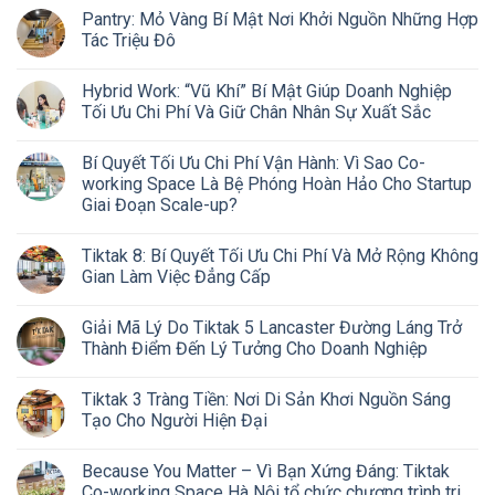
Pantry: Mỏ Vàng Bí Mật Nơi Khởi Nguồn Những Hợp
Tác Triệu Đô
Hybrid Work: “Vũ Khí” Bí Mật Giúp Doanh Nghiệp
Tối Ưu Chi Phí Và Giữ Chân Nhân Sự Xuất Sắc
Bí Quyết Tối Ưu Chi Phí Vận Hành: Vì Sao Co-
working Space Là Bệ Phóng Hoàn Hảo Cho Startup
Giai Đoạn Scale-up?
Tiktak 8: Bí Quyết Tối Ưu Chi Phí Và Mở Rộng Không
Gian Làm Việc Đẳng Cấp
Giải Mã Lý Do Tiktak 5 Lancaster Đường Láng Trở
Thành Điểm Đến Lý Tưởng Cho Doanh Nghiệp
Tiktak 3 Tràng Tiền: Nơi Di Sản Khơi Nguồn Sáng
Tạo Cho Người Hiện Đại
Because You Matter – Vì Bạn Xứng Đáng: Tiktak
Co-working Space Hà Nội tổ chức chương trình tri