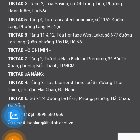
TIKTAK 3:
Tầng 2, Tòa Savina, số 44 Tràng Tiền, Phường
Hoàn Kiếm, Hà Nội
TIKTAK 5:
Tầng 4, Tòa Lancaster Luminaire, số 1152 Đường
Láng, Phường Láng, Hà Nội
TIKTAK 8
: Tầng 11 & 12, Tòa Heritage West Lake, số 677 đường
Lạc Long Quân, phường Tây Hồ, Hà Nội
TIKTAK HỒ CHÍ MINH:
TIKTAK 7
: Tầng 2, Toà nhà Halo Building Premium, 36 Bùi Thị
Xuân, phường Bến Thành, TP.HCM
TIKTAK ĐÀ NẴNG:
TIKTAK 4:
Tầng 3, Tòa Diamond Time, số 35 đường Thái
Phiên,
phường
Hải Châu, Đà Nẵng
TIKTAK 6:
Số 21/4 đường Lê Hồng Phong, phường Hải Châu,
Đà Nẵng
Điện thoại:
0898.580.666
Email:
booking@tiktak.com.vn