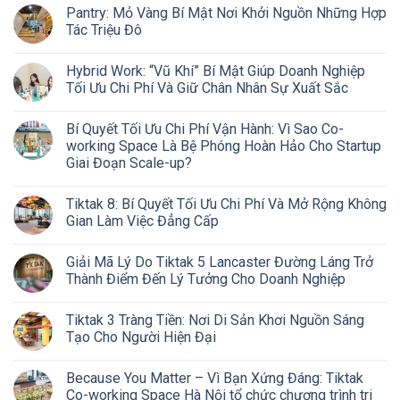
Pantry: Mỏ Vàng Bí Mật Nơi Khởi Nguồn Những Hợp
Tác Triệu Đô
Hybrid Work: “Vũ Khí” Bí Mật Giúp Doanh Nghiệp
Tối Ưu Chi Phí Và Giữ Chân Nhân Sự Xuất Sắc
Bí Quyết Tối Ưu Chi Phí Vận Hành: Vì Sao Co-
working Space Là Bệ Phóng Hoàn Hảo Cho Startup
Giai Đoạn Scale-up?
Tiktak 8: Bí Quyết Tối Ưu Chi Phí Và Mở Rộng Không
Gian Làm Việc Đẳng Cấp
Giải Mã Lý Do Tiktak 5 Lancaster Đường Láng Trở
Thành Điểm Đến Lý Tưởng Cho Doanh Nghiệp
Tiktak 3 Tràng Tiền: Nơi Di Sản Khơi Nguồn Sáng
Tạo Cho Người Hiện Đại
Because You Matter – Vì Bạn Xứng Đáng: Tiktak
Co-working Space Hà Nội tổ chức chương trình tri