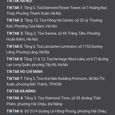
TIKTAK HÀ NỘI:
TIKTAK 1:
Tầng 5, Toà Diamond Flower Tower, số 1 Hoàng Đạo
Thúy, Phường Thanh Xuân, Hà Nội
TIKTAK 2:
Tầng 12, Tòa Hồng Hà Center, số 25 Lý Thường
Kiệt, Phường Cửa Nam, Hà Nội
TIKTAK 3:
Tầng 2, Tòa Savina, số 44 Tràng Tiền, Phường
Hoàn Kiếm, Hà Nội
TIKTAK 5:
Tầng 4, Tòa Lancaster Luminaire, số 1152 Đường
Láng, Phường Láng, Hà Nội
TIKTAK 8
: Tầng 11 & 12, Tòa Heritage West Lake, số 677 đường
Lạc Long Quân, phường Tây Hồ, Hà Nội
TIKTAK HỒ CHÍ MINH:
TIKTAK 7
: Tầng 2, Toà nhà Halo Building Premium, 36 Bùi Thị
Xuân, phường Bến Thành, TP.HCM
TIKTAK ĐÀ NẴNG:
TIKTAK 4:
Tầng 3, Tòa Diamond Time, số 35 đường Thái
Phiên,
phường
Hải Châu, Đà Nẵng
TIKTAK 6:
Số 21/4 đường Lê Hồng Phong, phường Hải Châu,