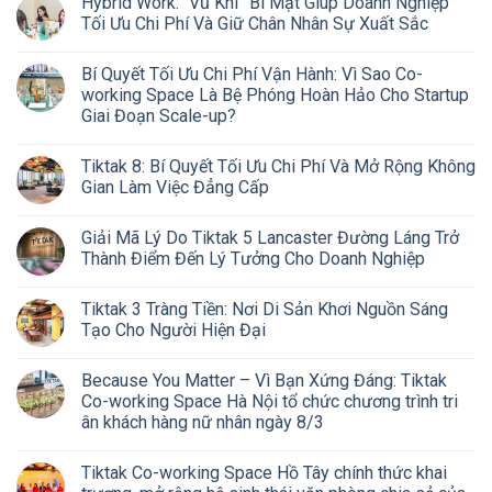
Hybrid Work: “Vũ Khí” Bí Mật Giúp Doanh Nghiệp
Tối Ưu Chi Phí Và Giữ Chân Nhân Sự Xuất Sắc
Bí Quyết Tối Ưu Chi Phí Vận Hành: Vì Sao Co-
working Space Là Bệ Phóng Hoàn Hảo Cho Startup
Giai Đoạn Scale-up?
Tiktak 8: Bí Quyết Tối Ưu Chi Phí Và Mở Rộng Không
Gian Làm Việc Đẳng Cấp
Giải Mã Lý Do Tiktak 5 Lancaster Đường Láng Trở
Thành Điểm Đến Lý Tưởng Cho Doanh Nghiệp
Tiktak 3 Tràng Tiền: Nơi Di Sản Khơi Nguồn Sáng
Tạo Cho Người Hiện Đại
Because You Matter – Vì Bạn Xứng Đáng: Tiktak
Co-working Space Hà Nội tổ chức chương trình tri
ân khách hàng nữ nhân ngày 8/3
Tiktak Co-working Space Hồ Tây chính thức khai