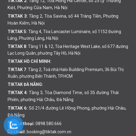
TIKTAK 2:
Tầng 12, Tòa Hồng Hà Center, số 25 Lý Thường
Kiệt, Phường Cửa Nam, Hà Nội
TIKTAK 3:
Tầng 2, Tòa Savina, số 44 Tràng Tiền, Phường
Hoàn Kiếm, Hà Nội
TIKTAK 5:
Tầng 4, Tòa Lancaster Luminaire, số 1152 Đường
Láng, Phường Láng, Hà Nội
TIKTAK 8
: Tầng 11 & 12, Tòa Heritage West Lake, số 677 đường
Lạc Long Quân, phường Tây Hồ, Hà Nội
TIKTAK HỒ CHÍ MINH:
TIKTAK 7
: Tầng 2, Toà nhà Halo Building Premium, 36 Bùi Thị
Xuân, phường Bến Thành, TP.HCM
TIKTAK ĐÀ NẴNG:
TIKTAK 4:
Tầng 3, Tòa Diamond Time, số 35 đường Thái
Phiên,
phường
Hải Châu, Đà Nẵng
TIKTAK 6:
Số 21/4 đường Lê Hồng Phong, phường Hải Châu,
Đà Nẵng
Điện thoại:
0898.580.666
Email:
booking@tiktak.com.vn