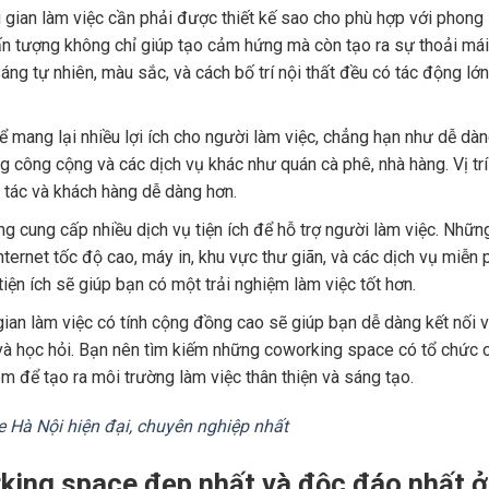
 gian làm việc cần phải được thiết kế sao cho phù hợp với phong
 ấn tượng không chỉ giúp tạo cảm hứng mà còn tạo ra sự thoải mái
ng tự nhiên, màu sắc, và cách bố trí nội thất đều có tác động lớn
hể mang lại nhiều lợi ích cho người làm việc, chẳng hạn như dễ dà
g công cộng và các dịch vụ khác như quán cà phê, nhà hàng. Vị trí
i tác và khách hàng dễ dàng hơn.
g cung cấp nhiều dịch vụ tiện ích để hỗ trợ người làm việc. Nhữn
ternet tốc độ cao, máy in, khu vực thư giãn, và các dịch vụ miễn 
iện ích sẽ giúp bạn có một trải nghiệm làm việc tốt hơn.
gian làm việc có tính cộng đồng cao sẽ giúp bạn dễ dàng kết nối v
 và học hỏi. Bạn nên tìm kiếm những coworking space có tổ chức 
m để tạo ra môi trường làm việc thân thiện và sáng tạo.
 Hà Nội hiện đại, chuyên nghiệp nhất
rking space đẹp nhất và độc đáo nhất ở