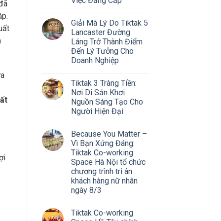
Việc Đẳng Cấp
đã
áp.
Giải Mã Lý Do Tiktak 5
uất
Lancaster Đường
m
Láng Trở Thành Điểm
Đến Lý Tưởng Cho
Doanh Nghiệp
ữa
Tiktak 3 Tràng Tiền:
Nơi Di Sản Khơi
ất
Nguồn Sáng Tạo Cho
Người Hiện Đại
Because You Matter –
Vì Bạn Xứng Đáng:
Tiktak Co-working
ợi
Space Hà Nội tổ chức
chương trình tri ân
khách hàng nữ nhân
ngày 8/3
Tiktak Co-working