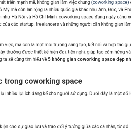
hát triển mạnh mẽ, không gian làm việc chung
(coworking space)
 ở Mỹ mà còn lan rộng ra nhiều quốc gia khác như Anh, Đức, và Ph
lớn như Hà Nội và Hồ Chí Minh, coworking space đang ngày càng x
ệc của các startup, freelancers và những người cần không gian là
m việc, mà còn là một môi trường sáng tạo, kết nối và hợp tác gi
ày thường được thiết kế hiện đại, tiện nghi, giúp tạo cảm hứng và
g ta sẽ cùng tìm hiểu về
5 không gian coworking space đẹp nh
iệc trong coworking space
ại nhiều lợi ích đáng kể cho người sử dụng. Dưới đây là một số l
iện cho sự giao lưu và trao đổi ý tưởng giữa các cá nhân, từ đó