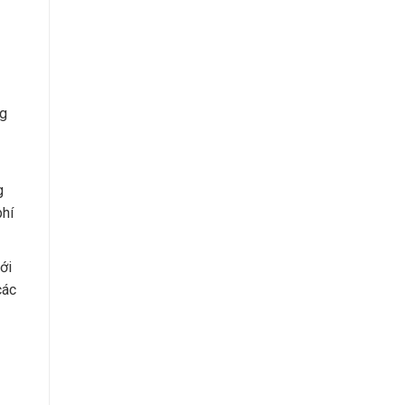
ng
g
phí
ới
các