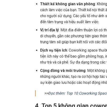
Thiết kế không gian văn phòng
: Không
cách làm việc của bạn. Thiết kế nội thất
cho người sử dụng. Các yếu tố như ánh sá
đến tâm trạng và hiệu suất làm việc.
Vị trí địa lý
: Một địa điểm thuận lợi có t
di chuyển, gần các phương tiện giao thôn
trung tâm sẽ giúp bạn kết nối với các đố
Dịch vụ tiện ích
: Coworking space thườn
tiện ích này có thể bao gồm phòng họp, in
như trà và cà phê. Sự đa dạng trong các t
Cộng đồng và môi trường
: Một không 
những người khác, tạo ra cơ hội hợp tác
sự kiện giao lưu hoặc các hoạt động nhó
>>
Đọc thêm: Top 10 Coworking Space
4. Top 5 không gian cowo