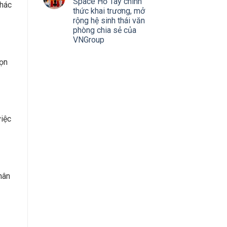
Space Hồ Tây chính
khác
thức khai trương, mở
rộng hệ sinh thái văn
phòng chia sẻ của
VNGroup
họn
việc
hân