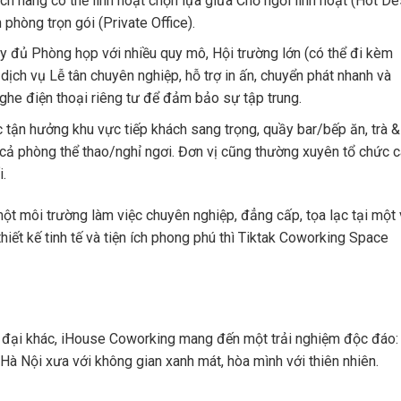
ch hàng có thể linh hoạt chọn lựa giữa Chỗ ngồi linh hoạt (Hot De
phòng trọn gói (Private Office).
ầy đủ Phòng họp với nhiều quy mô, Hội trường lớn (có thể đi kèm
dịch vụ Lễ tân chuyên nghiệp, hỗ trợ in ấn, chuyển phát nhanh và
nghe điện thoại riêng tư để đảm bảo sự tập trung.
tận hưởng khu vực tiếp khách sang trọng, quầy bar/bếp ăn, trà &
ó cả phòng thể thao/nghỉ ngơi. Đơn vị cũng thường xuyên tổ chức 
.
ột môi trường làm việc chuyên nghiệp, đẳng cấp, tọa lạc tại một 
thiết kế tinh tế và tiện ích phong phú thì Tiktak Coworking Space
ện đại khác, iHouse Coworking mang đến một trải nghiệm độc đáo:
Hà Nội xưa với không gian xanh mát, hòa mình với thiên nhiên.