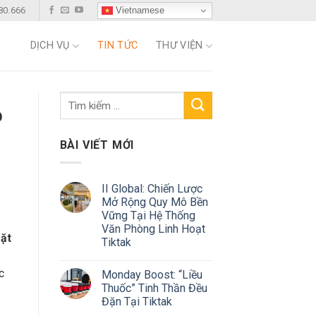
Vietnamese
80.666
DỊCH VỤ
TIN TỨC
THƯ VIỆN
o
BÀI VIẾT MỚI
II Global: Chiến Lược
Mở Rộng Quy Mô Bền
Vững Tại Hệ Thống
Văn Phòng Linh Hoạt
ặt
Tiktak
c
Monday Boost: “Liều
Thuốc” Tinh Thần Đều
Đặn Tại Tiktak