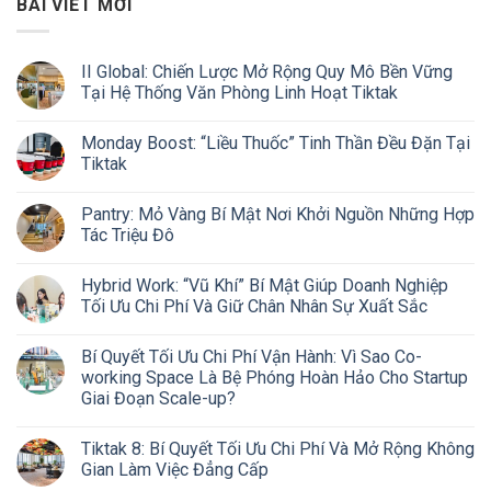
BÀI VIẾT MỚI
II Global: Chiến Lược Mở Rộng Quy Mô Bền Vững
Tại Hệ Thống Văn Phòng Linh Hoạt Tiktak
Monday Boost: “Liều Thuốc” Tinh Thần Đều Đặn Tại
Tiktak
Pantry: Mỏ Vàng Bí Mật Nơi Khởi Nguồn Những Hợp
Tác Triệu Đô
Hybrid Work: “Vũ Khí” Bí Mật Giúp Doanh Nghiệp
Tối Ưu Chi Phí Và Giữ Chân Nhân Sự Xuất Sắc
Bí Quyết Tối Ưu Chi Phí Vận Hành: Vì Sao Co-
working Space Là Bệ Phóng Hoàn Hảo Cho Startup
Giai Đoạn Scale-up?
Tiktak 8: Bí Quyết Tối Ưu Chi Phí Và Mở Rộng Không
Gian Làm Việc Đẳng Cấp