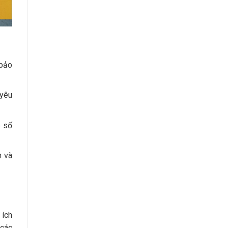
 bảo
 yêu
ê số
n và
 ích
 các