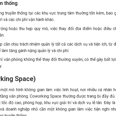
n thống
ng truyền thống tại các khu vực trung tâm thường tốn kém, bao
trì và các chi phí vận hành khác.
rộng hoặc thu hẹp quy mô, việc thay đổi địa điểm hoặc điều c
ăn.
p cần chịu trách nhiệm quản lý tất cả các dịch vụ và tiện ích, từ đ
ể làm tăng gánh nặng quản lý và chi phí.
chỉ văn phòng không thể thay đổi thường xuyên, có thể gây bất lợi
y.
rking Space)
một mô hình không gian làm việc linh hoạt, nơi nhiều cá nhân 
tầng văn phòng. Coworking Space thường được trang bị đầy đủ
t tốc độ cao, phòng họp, khu vực giải trí và dịch vụ lễ tân. Đây là
r và doanh nghiệp nhỏ cần một không gian làm việc tiện nghi n
g truyền thống.