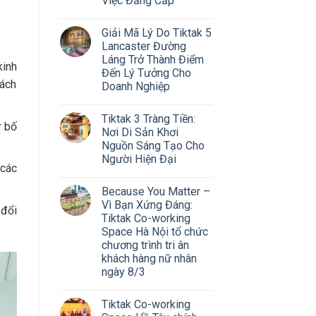
Việc Đẳng Cấp
Giải Mã Lý Do Tiktak 5
Lancaster Đường
Láng Trở Thành Điểm
kinh
Đến Lý Tưởng Cho
hách
Doanh Nghiệp
Tiktak 3 Tràng Tiền:
ừ bố
Nơi Di Sản Khơi
Nguồn Sáng Tạo Cho
Người Hiện Đại
 các
Because You Matter –
Vì Bạn Xứng Đáng:
 đổi
Tiktak Co-working
Space Hà Nội tổ chức
chương trình tri ân
khách hàng nữ nhân
ngày 8/3
Tiktak Co-working