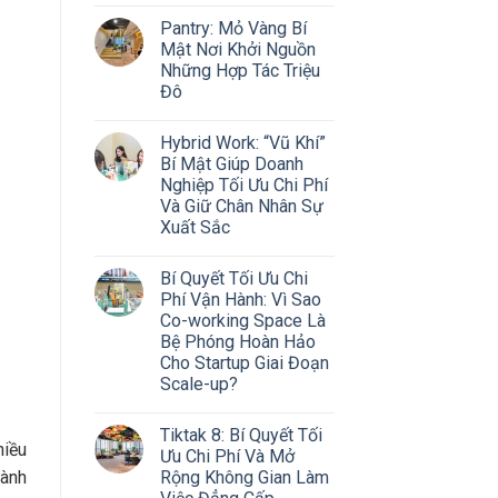
Pantry: Mỏ Vàng Bí
Mật Nơi Khởi Nguồn
Những Hợp Tác Triệu
Đô
Hybrid Work: “Vũ Khí”
Bí Mật Giúp Doanh
Nghiệp Tối Ưu Chi Phí
Và Giữ Chân Nhân Sự
Xuất Sắc
Bí Quyết Tối Ưu Chi
Phí Vận Hành: Vì Sao
Co-working Space Là
Bệ Phóng Hoàn Hảo
Cho Startup Giai Đoạn
Scale-up?
Tiktak 8: Bí Quyết Tối
hiều
Ưu Chi Phí Và Mở
Rộng Không Gian Làm
gành