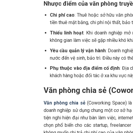
Nhược điểm của văn phòng truyề
Chi phí cao
: Thuê hoặc sở hữu văn phò
tiền thuê mặt bằng, chi phí nội thất, bảo 
Thiếu linh hoạt
: Khi doanh nghiệp mở 
không gian làm việc sẽ gặp nhiều khó kh
Yêu cầu quản lý vận hành
: Doanh nghiệ
nước đến vệ sinh, bảo trì. Điều này có th
Phụ thuộc vào địa điểm cố định
: Địa 
khách hàng hoặc đối tác ở xa khu vực nà
Văn phòng chia sẻ (Cowo
Văn phòng chia sẻ
(Coworking Space) là 
doanh nghiệp sử dụng chung một cơ sở hạ 
tiện nghi hiện đại như bàn làm việc, interne
chọn phổ biến cho các startup, freelance
không muốn chi trả chi phí cao của văn phòn