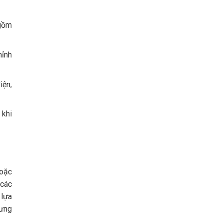
 gồm
hỉnh
iện,
 khi
hoặc
 các
 lựa
hưng