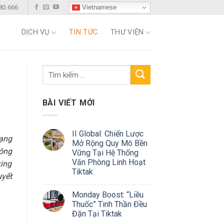
Vietnamese
80.666
DỊCH VỤ
TIN TỨC
THƯ VIỆN
BÀI VIẾT MỚI
II Global: Chiến Lược
ạng
Mở Rộng Quy Mô Bền
công
Vững Tại Hệ Thống
Văn Phòng Linh Hoạt
king
Tiktak
uyết
Monday Boost: “Liều
Thuốc” Tinh Thần Đều
Đặn Tại Tiktak