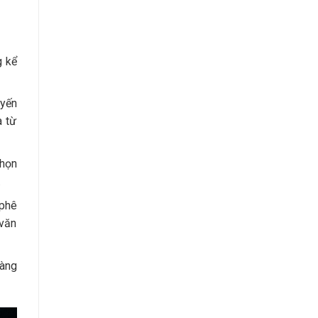
g kể
uyến
a từ
chọn
.
 phê
 văn
hàng