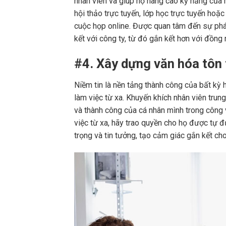
nhân viên và giúp họ nâng cao kỹ năng của 
hội thảo trực tuyến, lớp học trực tuyến hoặ
cuộc họp online. Được quan tâm đến sự phát
kết với công ty, từ đó gắn kết hơn với đồng 
#4. Xây dựng văn hóa tôn 
Niềm tin là nền tảng thành công của bất kỳ
làm việc từ xa. Khuyến khích nhân viên trun
và thành công của cá nhân mình trong công 
việc từ xa, hãy trao quyền cho họ được tự đ
trọng và tin tưởng, tạo cảm giác gắn kết cho