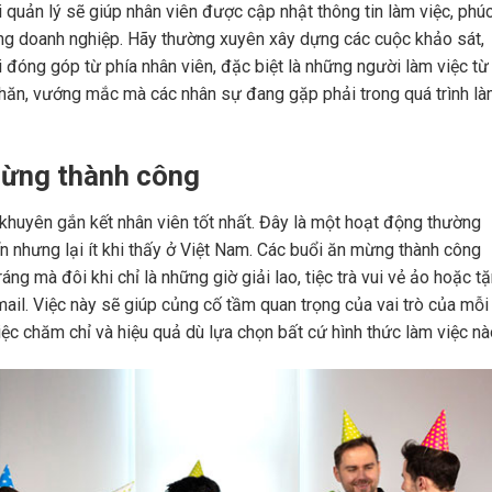
quản lý sẽ giúp nhân viên được cập nhật thông tin làm việc, phúc
ong doanh nghiệp. Hãy thường xuyên xây dựng các cuộc khảo sát,
 đóng góp từ phía nhân viên, đặc biệt là những người làm việc từ 
khăn, vướng mắc mà các nhân sự đang gặp phải trong quá trình l
mừng thành công
khuyên gắn kết nhân viên tốt nhất. Đây là một hoạt động thường
iển nhưng lại ít khi thấy ở Việt Nam. Các buổi ăn mừng thành công
áng mà đôi khi chỉ là những giờ giải lao, tiệc trà vui vẻ ảo hoặc t
il. Việc này sẽ giúp củng cố tầm quan trọng của vai trò của mỗi
ệc chăm chỉ và hiệu quả dù lựa chọn bất cứ hình thức làm việc nà