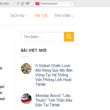
Vietnamese
80.666
DỊCH VỤ
TIN TỨC
THƯ VIỆN
BÀI VIẾT MỚI
II Global: Chiến Lược
ốn
Mở Rộng Quy Mô Bền
Vững Tại Hệ Thống
Văn Phòng Linh Hoạt
Tiktak
rực
ận
Monday Boost: “Liều
 mô
Thuốc” Tinh Thần Đều
Đặn Tại Tiktak