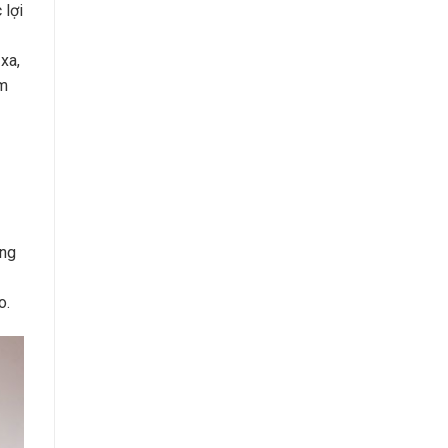
 lợi
xa,
àm
ặng
o.