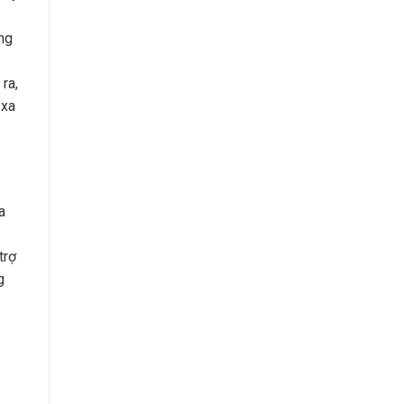
ng
ra,
 xa
a
trợ
g