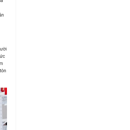
ua
ắn
gười
hức
àm
 tôn