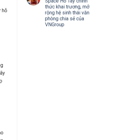
Space Hồ Tây chính
thức khai trương, mở
ự hỗ
rộng hệ sinh thái văn
phòng chia sẻ của
VNGroup
ng
hãy
họ
ho