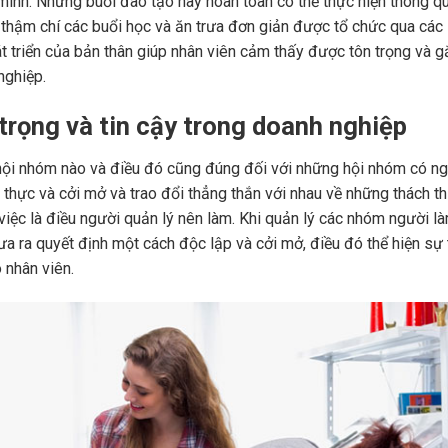
mình. Những buổi đào tạo này hoàn toàn có thể thực hiện thông q
c thậm chí các buổi học và ăn trưa đơn giản được tổ chức qua các
 triển của bản thân giúp nhân viên cảm thấy được tôn trọng và g
nghiệp.
trọng và tin cậy trong doanh nghiệp
 hội nhóm nào và điều đó cũng đúng đối với những hội nhóm có n
g thực và cởi mở và trao đổi thẳng thắn với nhau về những thách t
việc là điều người quản lý nên làm. Khi quản lý các nhóm người l
ưa ra quyết định một cách độc lập và cởi mở, điều đó thể hiện sự
 nhân viên.