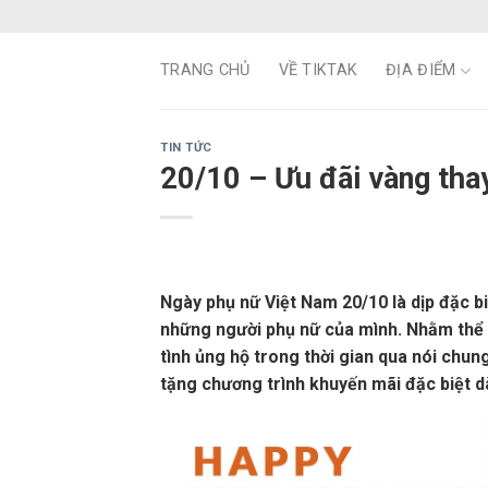
Skip
to
content
TRANG CHỦ
VỀ TIKTAK
ĐỊA ĐIỂM
TIN TỨC
20/10 – Ưu đãi vàng tha
Ngày phụ nữ Việt Nam 20/10 là dịp đặc biệ
những người phụ nữ của mình. Nhằm thể h
tình ủng hộ trong thời gian qua nói chu
tặng chương trình khuyến mãi đặc biệt d