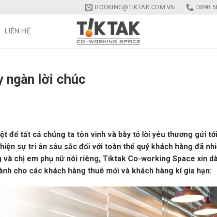
BOOKING@TIKTAK.COM.VN
0898.5
LIÊN HỆ
y ngàn lời chúc
t để tất cả chúng ta tôn vinh và bày tỏ lời yêu thương gửi tớ
iện sự tri ân sâu sắc đối với toàn thể quý khách hàng đã nhi
ng và chị em phụ nữ nói riêng, Tiktak Co-working Space xin d
ành cho các khách hàng thuê mới và khách hàng kí gia hạn: