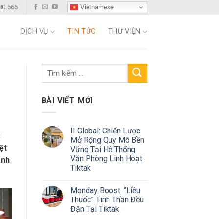
Vietnamese
80.666
DỊCH VỤ
TIN TỨC
THƯ VIỆN
BÀI VIẾT MỚI
II Global: Chiến Lược
i
Mở Rộng Quy Mô Bền
ệt
Vững Tại Hệ Thống
Văn Phòng Linh Hoạt
ành
Tiktak
Monday Boost: “Liều
Thuốc” Tinh Thần Đều
Đặn Tại Tiktak