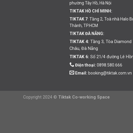
phường Tây Hồ, Hà Nội
TIKTAK HỒ CHÍ MINH:
TIKTAK 7
: Tầng 2, Toà nhà Halo 
Thành, TP.HCM
TIKTAK ĐÀ NẴNG:
TIKTAK 4:
Tầng 3, Tòa Diamond 
Châu, Đà Nẵng
TIKTAK 6:
Số 21/4 đường Lê Hồn
Điện thoại:
0898.580.666
Email:
booking@tiktak.com.vn
Copyright 2024 ©
Tiktak Co-working Space