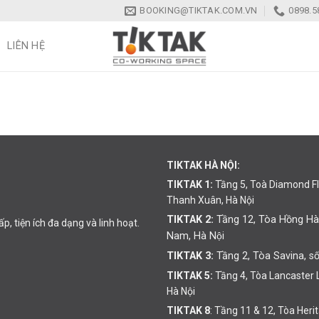
BOOKING@TIKTAK.COM.VN
0898.5
LIÊN HỆ
TIKTAK HÀ NỘI:
TIKTAK 1:
Tầng 5, Toà Diamond F
Thanh Xuân, Hà Nội
TIKTAK 2:
Tầng 12, Tòa Hồng Hà
, tiện ích đa dạng và linh hoạt.
Nam, Hà Nội
TIKTAK 3:
Tầng 2, Tòa Savina, số
TIKTAK 5:
Tầng 4, Tòa Lancaster
Hà Nội
TIKTAK 8
: Tầng 11 & 12, Tòa Her